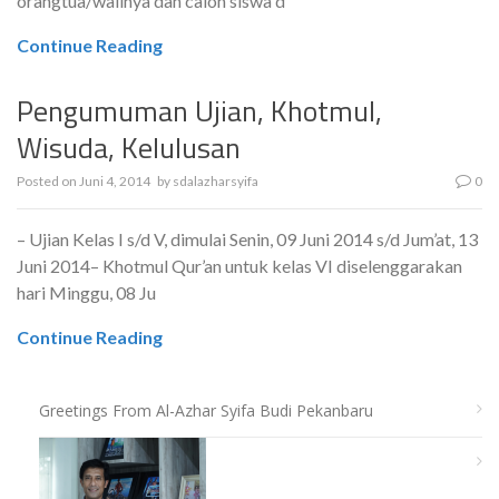
orangtua/walinya dan calon siswa d
Continue Reading
Pengumuman Ujian, Khotmul,
Wisuda, Kelulusan
Posted on
Juni 4, 2014
by
sdalazharsyifa
0
– Ujian Kelas I s/d V, dimulai Senin, 09 Juni 2014 s/d Jum’at, 13
Juni 2014– Khotmul Qur’an untuk kelas VI diselenggarakan
hari Minggu, 08 Ju
Continue Reading
Greetings From Al-Azhar Syifa Budi Pekanbaru