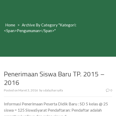
Home
>
Archive By Category "Kategori:
<span>Pengumuman</span>"
Penerimaan Siswa Baru TP. 2015 –
2016
Posted on
Maret 3, 2016
by
sdalazharsyifa
0
Informasi Penerimaan Peserta Didik Baru : SD 5 kelas @ 25
siswa = 125 SiswaSyarat Pendaftaran: Pendaftar adalah