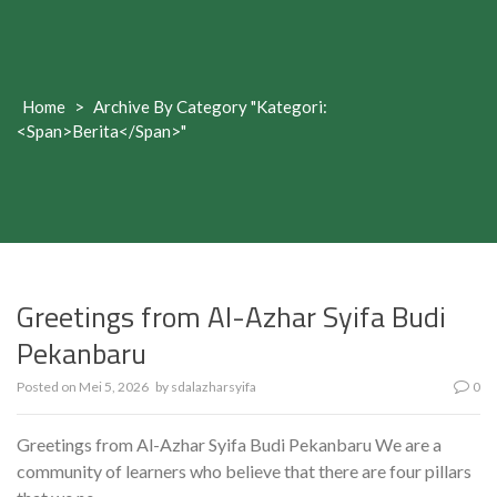
Home
>
Archive By Category "Kategori:
<span>Berita</span>"
Greetings from Al-Azhar Syifa Budi
Pekanbaru
Posted on
Mei 5, 2026
by
sdalazharsyifa
0
Greetings from Al-Azhar Syifa Budi Pekanbaru We are a
community of learners who believe that there are four pillars