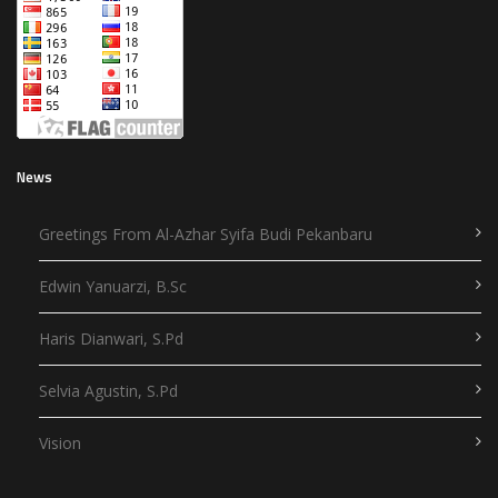
News
Greetings From Al-Azhar Syifa Budi Pekanbaru
Edwin Yanuarzi, B.Sc
Haris Dianwari, S.Pd
Selvia Agustin, S.Pd
Vision